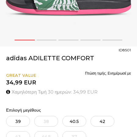
1
2
3
4
5
ID8501
adidas ADILETTE COMFORT
Πτώση τιμής; Ενημέρωσέ με
GREAT VALUE
34,99
EUR
Χαμηλότερη Τιμή 30 ημερών:
34,99
EUR
Επιλογή μεγέθους
39
38
40.5
42
43
44.5
37