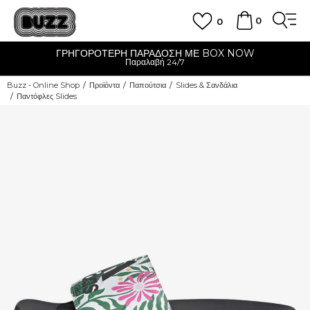
0
0
ΓΡΗΓΟΡΟΤΕΡΗ ΠΑΡΑΔΟΣΗ ΜΕ BOX NOW
Παραλαβή 24/7
Buzz - Online Shop
Προϊόντα
Παπούτσια
Slides & Σανδάλια
Παντόφλες Slides