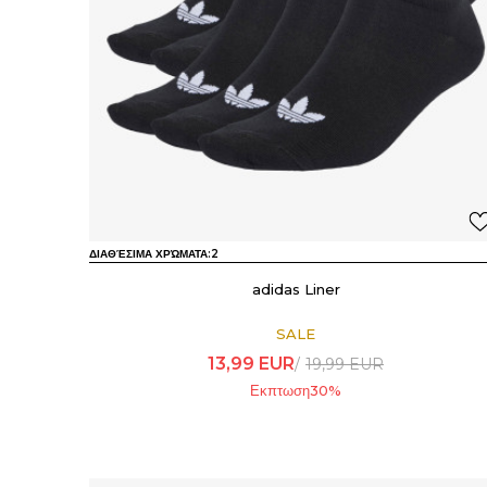
ΔΙΑΘΈΣΙΜΑ ΧΡΏΜΑΤΑ:
2
adidas Liner
SALE
13,99
EUR
19,99
EUR
Εκπτωση
30
%