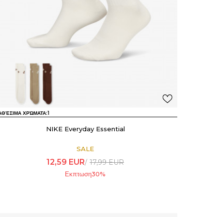
ΑΘΈΣΙΜΑ ΧΡΏΜΑΤΑ:
1
NIKE Everyday Essential
SALE
12,59
EUR
17,99
EUR
Εκπτωση
30
%