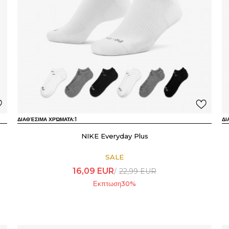
ΔΙΑΘΈΣΙΜΑ ΧΡΏΜΑΤΑ:
1
ΔΙ
NIKE Everyday Plus
SALE
16,09
EUR
22,99
EUR
Εκπτωση
30
%