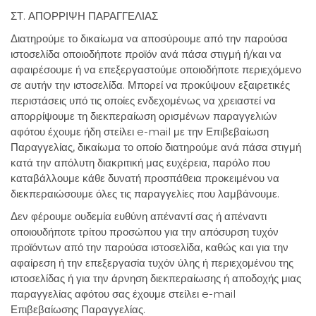
ΣΤ. ΑΠΟΡΡΙΨΗ ΠΑΡΑΓΓΕΛΙΑΣ
Διατηρούμε το δικαίωμα να αποσύρουμε από την παρούσα
ιστοσελίδα οποιοδήποτε προϊόν ανά πάσα στιγμή ή/και να
αφαιρέσουμε ή να επεξεργαστούμε οποιοδήποτε περιεχόμενο
σε αυτήν την ιστοσελίδα. Μπορεί να προκύψουν εξαιρετικές
περιστάσεις υπό τις οποίες ενδεχομένως να χρειαστεί να
απορρίψουμε τη διεκπεραίωση ορισμένων παραγγελιών
αφότου έχουμε ήδη στείλει e-mail με την Επιβεβαίωση
Παραγγελίας, δικαίωμα το οποίο διατηρούμε ανά πάσα στιγμή
κατά την απόλυτη διακριτική μας ευχέρεια, παρόλο που
καταβάλλουμε κάθε δυνατή προσπάθεια προκειμένου να
διεκπεραιώσουμε όλες τις παραγγελίες που λαμβάνουμε.
Δεν φέρουμε ουδεμία ευθύνη απέναντί σας ή απέναντι
οποιουδήποτε τρίτου προσώπου για την απόσυρση τυχόν
προϊόντων από την παρούσα ιστοσελίδα, καθώς και για την
αφαίρεση ή την επεξεργασία τυχόν ύλης ή περιεχομένου της
ιστοσελίδας ή για την άρνηση διεκπεραίωσης ή αποδοχής μιας
παραγγελίας αφότου σας έχουμε στείλει e-mail
Επιβεβαίωσης Παραγγελίας.