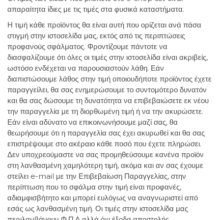
απαραίτητα ίδιες με τις τιμές στα φυσικά καταστήματα.
Η τιμή κάθε προϊόντος θα είναι αυτή που ορίζεται ανά πάσα
στιγμή στην ιστοσελίδα μας, εκτός από τις περιπτώσεις
προφανούς σφάλματος. Φροντίζουμε πάντοτε να
διασφαλίζουμε ότι όλες οι τιμές στην ιστοσελίδα είναι ακριβείς,
ωστόσο ενδέχεται να παρουσιαστούν λάθη. Εάν
διαπιστώσουμε λάθος στην τιμή οποιουδήποτε προϊόντος έχετε
παραγγείλει, θα σας ενημερώσουμε το συντομότερο δυνατόν
και θα σας δώσουμε τη δυνατότητα να επιβεβαιώσετε εκ νέου
την παραγγελία με τη διορθωμένη τιμή ή να την ακυρώσετε.
Εάν είναι αδύνατο να επικοινωνήσουμε μαζί σας, θα
θεωρήσουμε ότι η παραγγελία σας έχει ακυρωθεί και θα σας
επιστρέψουμε στο ακέραιο κάθε ποσό που έχετε πληρώσει.
Δεν υποχρεούμαστε να σας προμηθεύσουμε κανένα προϊόν
στη λανθασμένη χαμηλότερη τιμή, ακόμα και αν σας έχουμε
στείλει e-mail με την Επιβεβαίωση Παραγγελίας, στην
περίπτωση που το σφάλμα στην τιμή είναι προφανές,
αδιαμφισβήτητο και μπορεί ευλόγως να αναγνωριστεί από
εσάς ως λανθασμένη τιμή. Οι τιμές στην ιστοσελίδα μας
περιλαμβάνουν Φ.Π.Α αλλά όχι έξοδα αποστολής.