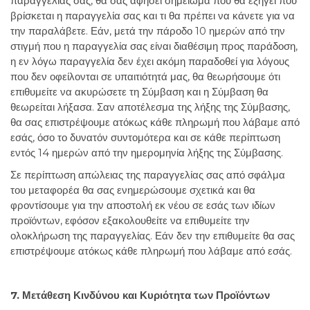
παραγγελίας σας, θα σας αφήσει σημείωμα που θα εξηγεί πού
βρίσκεται η παραγγελία σας και τι θα πρέπει να κάνετε για να
την παραλάβετε. Εάν, μετά την πάροδο 10 ημερών από την
στιγμή που η παραγγελία σας είναι διαθέσιμη προς παράδοση,
η εν λόγω παραγγελία δεν έχει ακόμη παραδοθεί για λόγους
που δεν οφείλονται σε υπαιτιότητά μας, θα θεωρήσουμε ότι
επιθυμείτε να ακυρώσετε τη Σύμβαση και η Σύμβαση θα
θεωρείται λήξασα. Σαν αποτέλεσμα της λήξης της Σύμβασης,
θα σας επιστρέψουμε ατόκως κάθε πληρωμή που λάβαμε από
εσάς, όσο το δυνατόν συντομότερα και σε κάθε περίπτωση
εντός 14 ημερών από την ημερομηνία λήξης της Σύμβασης.
Σε περίπτωση απώλειας της παραγγελίας σας από σφάλμα
του μεταφορέα θα σας ενημερώσουμε σχετικά και θα
φροντίσουμε για την αποστολή εκ νέου σε εσάς των ιδίων
προϊόντων, εφόσον εξακολουθείτε να επιθυμείτε την
ολοκλήρωση της παραγγελίας. Εάν δεν την επιθυμείτε θα σας
επιστρέψουμε ατόκως κάθε πληρωμή που λάβαμε από εσάς.
7. Μετάθεση Κινδύνου και Κυριότητα των Προϊόντων