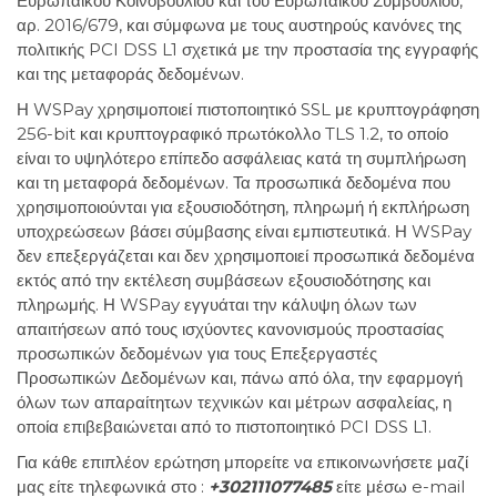
Ευρωπαϊκού Κοινοβουλίου και του Ευρωπαϊκού Συμβουλίου,
αρ. 2016/679, και σύμφωνα με τους αυστηρούς κανόνες της
πολιτικής PCI DSS L1 σχετικά με την προστασία της εγγραφής
και της μεταφοράς δεδομένων.
Η WSPay χρησιμοποιεί πιστοποιητικό SSL με κρυπτογράφηση
256-bit και κρυπτογραφικό πρωτόκολλο TLS 1.2, το οποίο
είναι το υψηλότερο επίπεδο ασφάλειας κατά τη συμπλήρωση
και τη μεταφορά δεδομένων. Τα προσωπικά δεδομένα που
χρησιμοποιούνται για εξουσιοδότηση, πληρωμή ή εκπλήρωση
υποχρεώσεων βάσει σύμβασης είναι εμπιστευτικά. Η WSPay
δεν επεξεργάζεται και δεν χρησιμοποιεί προσωπικά δεδομένα
εκτός από την εκτέλεση συμβάσεων εξουσιοδότησης και
πληρωμής. Η WSPay εγγυάται την κάλυψη όλων των
απαιτήσεων από τους ισχύοντες κανονισμούς προστασίας
προσωπικών δεδομένων για τους Επεξεργαστές
Προσωπικών Δεδομένων και, πάνω από όλα, την εφαρμογή
όλων των απαραίτητων τεχνικών και μέτρων ασφαλείας, η
οποία επιβεβαιώνεται από το πιστοποιητικό PCI DSS L1.
Για κάθε επιπλέον ερώτηση μπορείτε να επικοινωνήσετε μαζί
μας είτε τηλεφωνικά στο :
+302111077485​​​​​​​
είτε μέσω e-mail