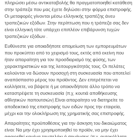
πληρώσει μέσω αντικαταβολής θα πραγματοποιηθεί κατάθεση
στην τράπεζα που μας έχετε δηλώσει στην φόρμα επιστροφής.
Οι μεταφορές γίνονται μέσω ελληνικής τραπέζης άνευ
τραπεζικών εξόδων. Στην περίπτωση που η τράπεζα σας δεν
είναι ελληνική τότε υπάρχει επιπλέον επιβάρυνση τυχών
τραπεζικών εξόδων .
Ευθύνεστε για οποιαδήποτε απομείωση των εμπορευμάτων
που προκύπτει από το χειρισμό τους, εκτός από εκείνη που
ήταν απαραίτητη για τον προσδιορισμό της φύσης, των
χαρακτηριστικών και της λειτουργικότητάς τους. Οι πελάτες
καλούνται να δώσουν προσοχή στη συσκευασία που αποτελεί
αναπόσπαστο μέρος του προϊόντος. Δεν επιτρέπεται να
κολλήσετε, να βάψετε ή με οποιονδήποτε άλλο τρόπο να
καταστρέψετε τη συσκευασία (π.χ. κουτιά αποθήκευσης
αθλητικών παπουτσιών).Είναι απαραίτητο να διατηρείτε το
αποδεικτικό της επιστροφής των ειδών προς την εταιρεία,
μέχρι και την ολοκλήρωση της χρηματικής σας επιστροφής.
Απαραίτητες προϋποθέσεις για την άσκηση του δικαιώματος
είναι: Να μην έχει χρησιμοποιηθεί το προϊόν, να μην έχει
αφαιρεθεί κανένα ταμπελάκι ή σημάνσεις (π.χ. αυτοκόλλητα,