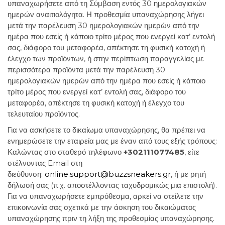
υπαναχωρήσετε από τη Σύμβαση εντός 30 ημερολογιακών
ημερών αναιτιολόγητα. Η προθεσμία υπαναχώρησης λήγει
μετά την παρέλευση 30 ημερολογιακών ημερών από την
ημέρα που εσείς ή κάποιο τρίτο μέρος που ενεργεί κατ’ εντολή
σας, διάφορο του μεταφορέα, απέκτησε τη φυσική κατοχή ή
έλεγχο των προϊόντων, ή στην περίπτωση παραγγελίας με
περισσότερα προϊόντα μετά την παρέλευση 30
ημερολογιακών ημερών από την ημέρα που εσείς ή κάποιο
τρίτο μέρος που ενεργεί κατ’ εντολή σας, διάφορο του
μεταφορέα, απέκτησε τη φυσική κατοχή ή έλεγχο του
τελευταίου προϊόντος.
Για να ασκήσετε το δικαίωμα υπαναχώρησης, θα πρέπει να
ενημερώσετε την εταιρεία μας με έναν από τους εξής τρόπους:
Καλώντας στο σταθερό τηλέφωνο
+302111077485​​​​​​​
, είτε
στέλνοντας Email στη
διεύθυνση:
online.support@buzzsneakers.gr
, ή με ρητή
δήλωσή σας (π.χ. αποστέλλοντας ταχυδρομικώς μια επιστολή).
Για να υπαναχωρήσετε εμπρόθεσμα, αρκεί να στείλετε την
επικοινωνία σας σχετικά με την άσκηση του δικαιώματος
υπαναχώρησης πριν τη λήξη της προθεσμίας υπαναχώρησης.