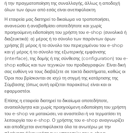
ή την πραγματοποίηση της συναλλαγής, άλλως η αποδοχή
όλων των όρων από εσάς είναι ανεπιφύλακτη.
Η εταιρεία μας διατηρεί το δικαίωμα να τροποποιήσει,
ανανεώσει ή αναβαθμίσει οποτεδήποτε και χωρίς
προηγούμενη ειδοποίηση του χρήστη του e-shop (συνολικά ή
διαζευκτικά): α) μέρος ή το σύνολο των παρόντων όρων
χρήσης β) μέρος ή το σύνολο του περιεχομένου του e-shop
και γ) μέρος ή το σύνολο της εξωτερικής εμφάνισης
(interface), της δομής ή της σύνθεσης (configuration) του e-
shop καθώς και των τεχνικών του προδιαγραφών. Είναι δική
σας ευθύνη να τους διαβάζετε σε τακτά διαστήματα, καθώς οι
Όροι που βρίσκονται σε ισχύ τη στιγμή της κατάρτισης της
Σύμβασης (όπως αυτή ορίζεται παρακάτω) είναι και οι
εφαρμοστέοι.
Επίσης η εταιρεία διατηρεί το δικαίωμα οποτεδήποτε,
αναιτιολόγητα και χωρίς προηγούμενη ειδοποίηση του χρήστη
του e-shop να ματαιώσει, να αναστείλει ή να τερματίσει τη
λειτουργία του e-shop. Ο χρήστης του e-shop αναγνωρίζει
και αποδέχεται ανεπιφύλακτα όλα τα ανωτέρω με την