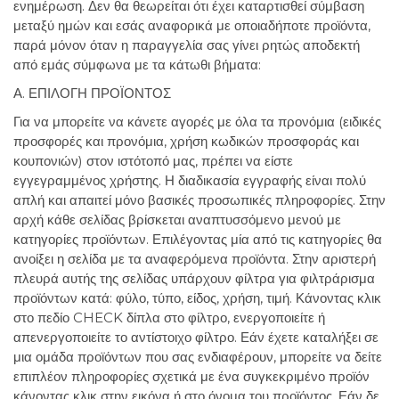
ενημέρωση. Δεν θα θεωρείται ότι έχει καταρτισθεί σύμβαση
μεταξύ ημών και εσάς αναφορικά με οποιαδήποτε προϊόντα,
παρά μόνον όταν η παραγγελία σας γίνει ρητώς αποδεκτή
από εμάς σύμφωνα με τα κάτωθι βήματα:
Α. ΕΠΙΛΟΓΗ ΠΡΟΪΟΝΤΟΣ
Για να μπορείτε να κάνετε αγορές με όλα τα προνόμια (ειδικές
προσφορές και προνόμια, χρήση κωδικών προσφοράς και
κουπονιών) στον ιστότοπό μας, πρέπει να είστε
εγγεγραμμένος χρήστης. Η διαδικασία εγγραφής είναι πολύ
απλή και απαιτεί μόνο βασικές προσωπικές πληροφορίες. Στην
αρχή κάθε σελίδας βρίσκεται αναπτυσσόμενο μενού με
κατηγορίες προϊόντων. Επιλέγοντας μία από τις κατηγορίες θα
ανοίξει η σελίδα με τα αναφερόμενα προϊόντα. Στην αριστερή
πλευρά αυτής της σελίδας υπάρχουν φίλτρα για φιλτράρισμα
προϊόντων κατά: φύλο, τύπο, είδος, χρήση, τιμή. Κάνοντας κλικ
στο πεδίο CHECK δίπλα στο φίλτρο, ενεργοποιείτε ή
απενεργοποιείτε το αντίστοιχο φίλτρο. Εάν έχετε καταλήξει σε
μια ομάδα προϊόντων που σας ενδιαφέρουν, μπορείτε να δείτε
επιπλέον πληροφορίες σχετικά με ένα συγκεκριμένο προϊόν
κάνοντας κλικ στην εικόνα ή στο όνομα του προϊόντος. Εάν δε