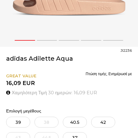
1
2
3
4
5
JI2236
adidas Adilette Aqua
Πτώση τιμής; Ενημέρωσέ με
GREAT VALUE
16,09
EUR
Χαμηλότερη Τιμή 30 ημερών:
16,09
EUR
Επιλογή μεγέθους
39
38
40.5
42
43
44.5
37