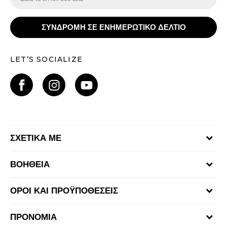
ΣΥΝΔΡΟΜΗ ΣΕ ΕΝΗΜΕΡΩΤΙΚΟ ΔΕΛΤΙΟ
LET’S SOCIALIZE
ΣΧΕΤΙΚΑ ΜΕ
Γίνε μέλος της ομάδας
ΒΟΗΘΕΙΑ
Επικοινωνία
Συχνές ερωτήσεις
Καταστήματα
ΟΡΟΙ ΚΑΙ ΠΡΟΫΠΟΘΕΣΕΙΣ
Επιστροφή Χρημάτων
Όροι αγορών και χρήσης
Αποστολή & Παράδοση
ΠΡΟΝΟΜΙΑ
Πολιτική Προσωπικών Δεδομένων Ιστοτόπου
Παρακολούθηση της παραγγελίας