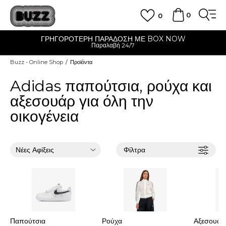
0
0
ΡΑΔΟΣΗ ΜΕ BOX NOW
CLICK &
λαβή 24/7
Δωρεάν παραλαβ
Buzz - Online Shop
Προϊόντα
Adidas παπούτσια, ρούχα και
αξεσουάρ για όλη την
οικογένεια
Φίλτρα
Παπούτσια
Ρούχα
Αξεσουάρ