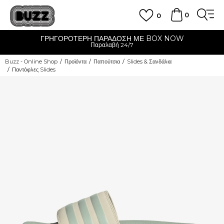
0
0
ΓΡΗΓΟΡΟΤΕΡΗ ΠΑΡΑΔΟΣΗ ΜΕ BOX NOW
Παραλαβή 24/7
Buzz - Online Shop
Προϊόντα
Παπούτσια
Slides & Σανδάλια
Παντόφλες Slides