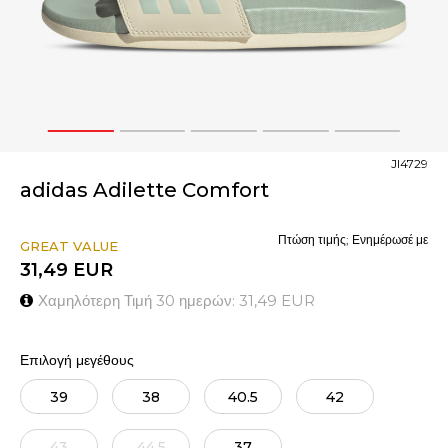
1
2
3
4
5
JI4729
adidas Adilette Comfort
Πτώση τιμής; Ενημέρωσέ με
GREAT VALUE
31,49
EUR
Χαμηλότερη Τιμή 30 ημερών:
31,49
EUR
Επιλογή μεγέθους
39
38
40.5
42
43
44.5
37