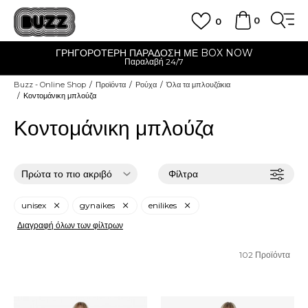
0
0
ΕΡΗ ΠΑΡΑΔΟΣΗ ΜΕ BOX NOW
C
Παραλαβή 24/7
Δωρεάν
Buzz - Online Shop
Προϊόντα
Ρούχα
Όλα τα μπλουζάκια
Κοντομάνικη μπλούζα
Κοντομάνικη μπλούζα
Φίλτρα
unisex
gynaikes
enilikes
Διαγραφή όλων των φίλτρων
102
Προϊόντα