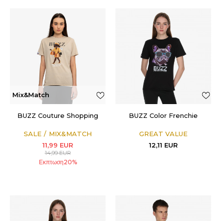
Mix&Match
BUZZ Couture Shopping
BUZZ Color Frenchie
SALE
MIX&MATCH
GREAT VALUE
11,99
EUR
12,11
EUR
14,99
EUR
Εκπτωση
20
%