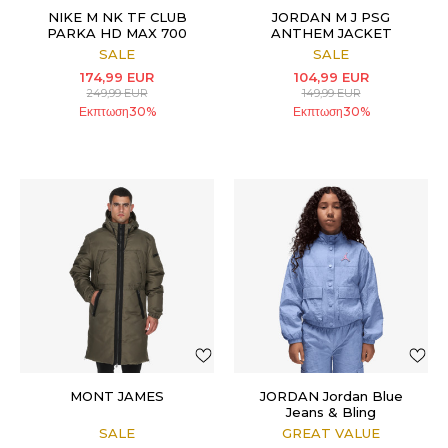
NIKE M NK TF CLUB
JORDAN M J PSG
PARKA HD MAX 700
ANTHEM JACKET
SALE
SALE
174,99
EUR
104,99
EUR
249,99
EUR
149,99
EUR
Εκπτωση
30
%
Εκπτωση
30
%
MONT JAMES
JORDAN Jordan Blue
Jeans & Bling
SALE
GREAT VALUE