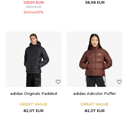
105,59
EUR
38,98
EUR
118,79
EUR
Εκπτωση
11
%
adidas Originals Padded
adidas Adicolor Puffer
GREAT VALUE
GREAT VALUE
82,07
EUR
82,07
EUR