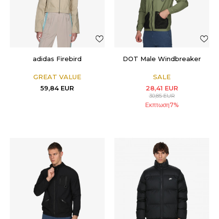
adidas Firebird
DOT Male Windbreaker
GREAT VALUE
SALE
59,84
EUR
28,41
EUR
30,85
EUR
Εκπτωση
7
%