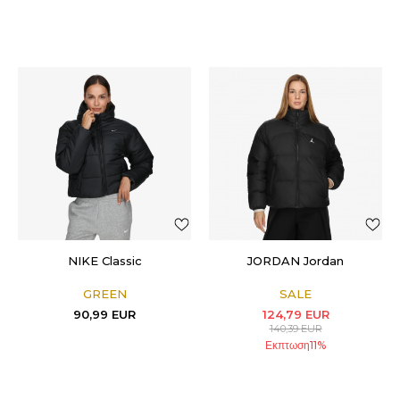
NIKE Classic
JORDAN Jordan
GREEN
SALE
90,99
EUR
124,79
EUR
140,39
EUR
Εκπτωση
11
%