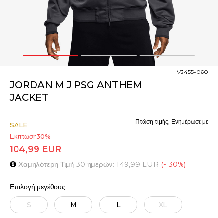
1
2
3
HV3455-060
JORDAN M J PSG ANTHEM
JACKET
Πτώση τιμής; Ενημέρωσέ με
SALE
Εκπτωση
30
%
104,99
EUR
Χαμηλότερη Τιμή 30 ημερών:
149,99
EUR
(
-
30
%
)
Επιλογή μεγέθους
S
M
L
XL