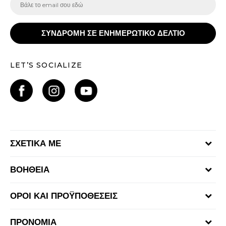
ΣΥΝΔΡΟΜΗ ΣΕ ΕΝΗΜΕΡΩΤΙΚΟ ΔΕΛΤΙΟ
LET’S SOCIALIZE
ΣΧΕΤΙΚΑ ΜΕ
Γίνε μέλος της ομάδας
ΒΟΗΘΕΙΑ
Επικοινωνία
Συχνές ερωτήσεις
Καταστήματα
ΟΡΟΙ ΚΑΙ ΠΡΟΫΠΟΘΕΣΕΙΣ
Επιστροφή Χρημάτων
Όροι αγορών και χρήσης
Αποστολή & Παράδοση
ΠΡΟΝΟΜΙΑ