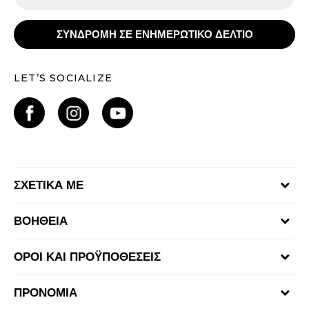
ΣΥΝΔΡΟΜΗ ΣΕ ΕΝΗΜΕΡΩΤΙΚΟ ΔΕΛΤΙΟ
LET’S SOCIALIZE
ΣΧΕΤΙΚΑ ΜΕ
Γίνε μέλος της ομάδας
ΒΟΗΘΕΙΑ
Επικοινωνία
Συχνές ερωτήσεις
Καταστήματα
ΟΡΟΙ ΚΑΙ ΠΡΟΫΠΟΘΕΣΕΙΣ
Επιστροφή Χρημάτων
Όροι αγορών και χρήσης
Αποστολή & Παράδοση
ΠΡΟΝΟΜΙΑ
Πολιτική Προσωπικών Δεδομένων Ιστοτόπου
Παρακολούθηση της παραγγελίας