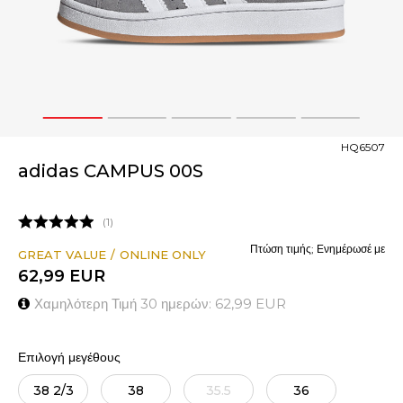
1
2
3
4
5
HQ6507
adidas CAMPUS 00S
1
Πτώση τιμής; Ενημέρωσέ με
GREAT VALUE
ONLINE ONLY
62,99
EUR
Χαμηλότερη Τιμή 30 ημερών:
62,99
EUR
Επιλογή μεγέθους
38 2/3
38
35.5
36