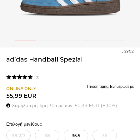
1
2
3
4
5
JI2902
adidas Handball Spezial
1
Πτώση τιμής; Ενημέρωσέ με
ONLINE ONLY
55,99
EUR
Χαμηλότερη Τιμή 30 ημερών:
50,39
EUR
(
+
10
%
)
Επιλογή μεγέθους
38 2/3
38
35.5
36