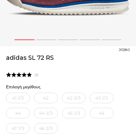
1
2
3
4
5
JI1280
adidas SL 72 RS
1
Επιλογή μεγέθους
41 1/3
42
42 2/3
43 1/3
44
44 2/3
45 1/3
46
47 1/3
46 2/3