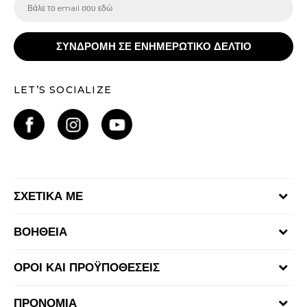
ΣΥΝΔΡΟΜΗ ΣΕ ΕΝΗΜΕΡΩΤΙΚΟ ΔΕΛΤΙΟ
LET’S SOCIALIZE
ΣΧΕΤΙΚΑ ΜΕ
Γίνε μέλος της ομάδας
ΒΟΗΘΕΙΑ
Επικοινωνία
Συχνές ερωτήσεις
Καταστήματα
ΟΡΟΙ ΚΑΙ ΠΡΟΫΠΟΘΕΣΕΙΣ
Επιστροφή Χρημάτων
Όροι αγορών και χρήσης
Αποστολή & Παράδοση
ΠΡΟΝΟΜΙΑ