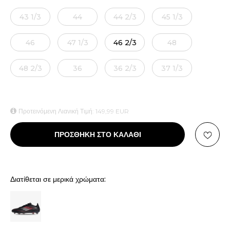
43 1/3
44
44 2/3
45 1/3
46
47 1/3
46 2/3
48
48 2/3
36
36 2/3
37 1/3
Προτεινόμενη Λιανική Τιμή:
149,99
EUR
ΠΡΟΣΘΗΚΗ ΣΤΟ ΚΑΛΑΘΙ
Διατίθεται σε μερικά χρώματα: