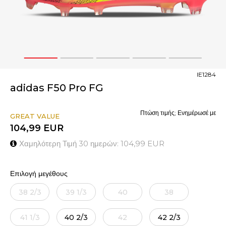
1
2
3
4
5
IE1284
adidas F50 Pro FG
Πτώση τιμής; Ενημέρωσέ με
GREAT VALUE
104,99
EUR
Χαμηλότερη Τιμή 30 ημερών:
104,99
EUR
Επιλογή μεγέθους
38 2/3
39 1/3
40
38
41 1/3
40 2/3
42
42 2/3