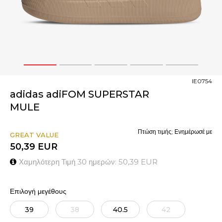
1
2
3
4
5
IE0754
adidas adiFOM SUPERSTAR
MULE
Πτώση τιμής; Ενημέρωσέ με
GREAT VALUE
50,39
EUR
Χαμηλότερη Τιμή 30 ημερών:
50,39
EUR
Επιλογή μεγέθους
39
38
40.5
42