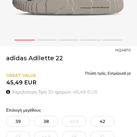
1
2
3
4
5
HQ4670
adidas Adilette 22
Πτώση τιμής; Ενημέρωσέ με
GREAT VALUE
45,49
EUR
Χαμηλότερη Τιμή 30 ημερών:
45,49
EUR
Επιλογή μεγέθους
39
38
40.5
42
43
44.5
46
51