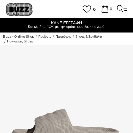
0
0
ΚΑΝΕ ΕΓΓΡΑΦΗ
Και κέρδισε-10% με την πρώτη σου Buzz αγορά!
Buzz - Online Shop
Προϊόντα
Παπούτσια
Slides & Σανδάλια
Παντόφλες Slides