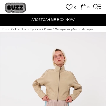
0
0
ΑΠΟΣΤΟΛΗ ΜΕ BOX NOW
Buzz - Online Shop
Προϊόντα
Ρούχα
Μπουφάν και γιλέκα
Μπουφάν