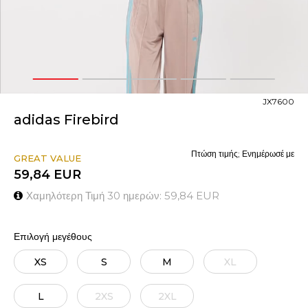
1
2
3
4
5
JX7600
adidas Firebird
Πτώση τιμής; Ενημέρωσέ με
GREAT VALUE
59,84
EUR
Χαμηλότερη Τιμή 30 ημερών:
59,84
EUR
Επιλογή μεγέθους
XS
S
M
XL
L
2XS
2XL