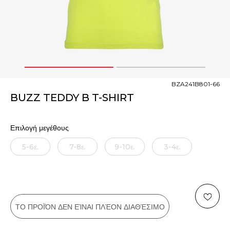
1
2
BZA241B801-66
BUZZ TEDDY B T-SHIRT
Επιλογή μεγέθους
5-6ε.
7-8ε.
9-10ε.
3-4ε.
ΤΟ ΠΡΟΪΌΝ ΔΕΝ ΕΊΝΑΙ ΠΛΈΟΝ ΔΙΑΘΈΣΙΜΟ