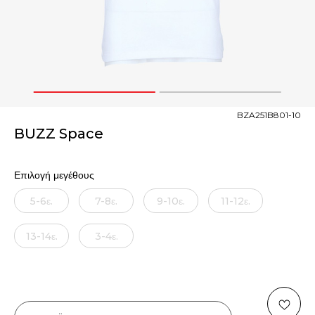
1
2
BZA251B801-10
BUZZ Space
Επιλογή μεγέθους
5-6ε.
7-8ε.
9-10ε.
11-12ε.
13-14ε.
3-4ε.