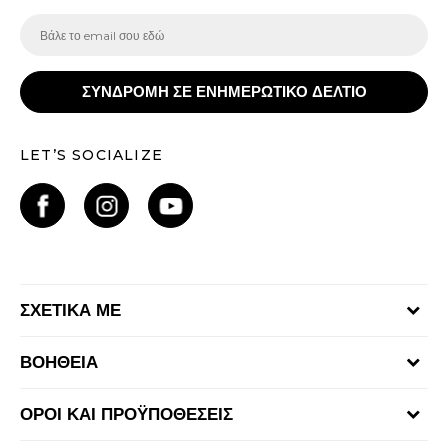
ΣΥΝΔΡΟΜΗ ΣΕ ΕΝΗΜΕΡΩΤΙΚΟ ΔΕΛΤΙΟ
LET’S SOCIALIZE
ΣΧΕΤΙΚΑ ΜΕ
Γίνε μέλος της ομάδας
ΒΟΗΘΕΙΑ
Επικοινωνία
Συχνές ερωτήσεις
Καταστήματα
ΟΡΟΙ ΚΑΙ ΠΡΟΫΠΟΘΕΣΕΙΣ
Επιστροφή Χρημάτων