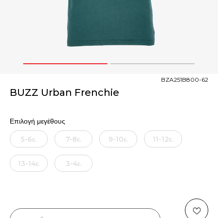
1
2
BZA251B800-62
BUZZ Urban Frenchie
Επιλογή μεγέθους
5-6ε.
7-8ε.
9-10ε.
11-12ε.
13-14ε.
3-4ε.