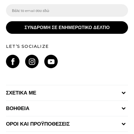
ΣΥΝΔΡΟΜΗ ΣΕ ΕΝΗΜΕΡΩΤΙΚΟ ΔΕΛΤΙΟ
LET’S SOCIALIZE
ΣΧΕΤΙΚΑ ΜΕ
Γίνε μέλος της ομάδας
ΒΟΗΘΕΙΑ
Επικοινωνία
Συχνές ερωτήσεις
Καταστήματα
ΟΡΟΙ ΚΑΙ ΠΡΟΫΠΟΘΕΣΕΙΣ
Επιστροφή Χρημάτων