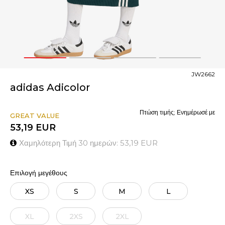
1
2
3
4
JW2662
adidas Adicolor
Πτώση τιμής; Ενημέρωσέ με
GREAT VALUE
53,19
EUR
Χαμηλότερη Τιμή 30 ημερών:
53,19
EUR
Επιλογή μεγέθους
XS
S
M
L
XL
2XS
2XL