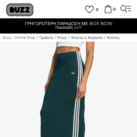
0
0
ΓΡΗΓΟΡΟΤΕΡΗ ΠΑΡΑΔΟΣΗ ΜΕ BOX NOW
Παραλαβή 24/7
Buzz - Online Shop
Προϊόντα
Ρούχα
Φούστες & Φορέματα
Φούστες