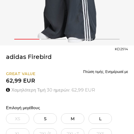
1
2
3
4
KD2914
adidas Firebird
Πτώση τιμής; Ενημέρωσέ με
GREAT VALUE
62,99
EUR
Χαμηλότερη Τιμή 30 ημερών:
62,99
EUR
Επιλογή μεγέθους
XS
S
M
L
XL
2XL/S
2XL-T
2XS