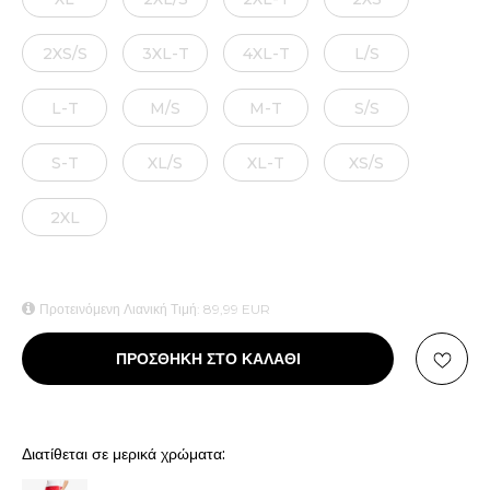
2XS/S
3XL-T
4XL-T
L/S
L-T
M/S
M-T
S/S
S-T
XL/S
XL-T
XS/S
2XL
Προτεινόμενη Λιανική Τιμή:
89,99
EUR
ΠΡΟΣΘΗΚΗ ΣΤΟ ΚΑΛΑΘΙ
Διατίθεται σε μερικά χρώματα: