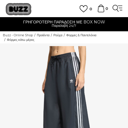
0
0
ΓΡΗΓΟΡΟΤΕΡΗ ΠΑΡΑΔΟΣΗ ΜΕ BOX NOW
Παραλαβή 24/7
Buzz - Online Shop
Προϊόντα
Ρούχα
Φορμες & Παντελόνια
Φόρμες κάτω μέρος