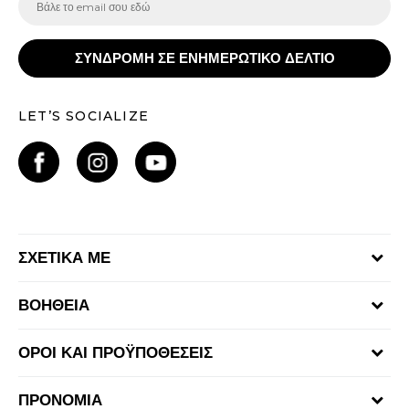
ΣΥΝΔΡΟΜΗ ΣΕ ΕΝΗΜΕΡΩΤΙΚΟ ΔΕΛΤΙΟ
LET’S SOCIALIZE
ΣΧΕΤΙΚΑ ΜΕ
Γίνε μέλος της ομάδας
ΒΟΗΘΕΙΑ
Επικοινωνία
Συχνές ερωτήσεις
Καταστήματα
ΟΡΟΙ ΚΑΙ ΠΡΟΫΠΟΘΕΣΕΙΣ
Επιστροφή Χρημάτων
Όροι αγορών και χρήσης
Αποστολή & Παράδοση
ΠΡΟΝΟΜΙΑ