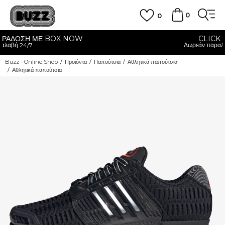
0
0
CLICK & COLLECT
Δωρεάν παραλαβή από κατάστημα
Buzz - Online Shop
Προϊόντα
Παπούτσια
Αθλητικά παπούτσια
Αθλητικά παπούτσια