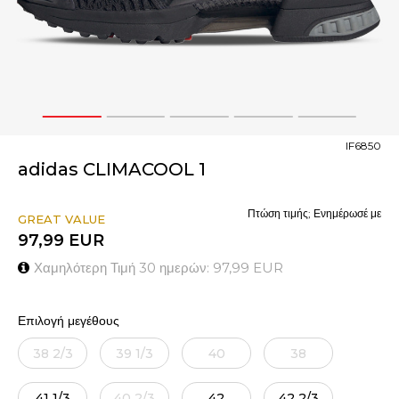
1
2
3
4
5
IF6850
adidas CLIMACOOL 1
Πτώση τιμής; Ενημέρωσέ με
GREAT VALUE
97,99
EUR
Χαμηλότερη Τιμή 30 ημερών:
97,99
EUR
Επιλογή μεγέθους
38 2/3
39 1/3
40
38
41 1/3
40 2/3
42
42 2/3