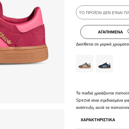
ΤΟ ΠΡΟΪΌΝ ΔΕΝ ΕΊΝΑΙ 
ΑΓΑΠΗΜΕΝΑ
Διατίθεται σε μερικά χρώματα
Τα παιδιά χρειάζονται παπο
Spezial είναι σχεδιασμένα γι
ανάπτυξη, αυτά τα παπούτσι
ΧΑΡΑΚΤΗΡΙΣΤΙΚΑ