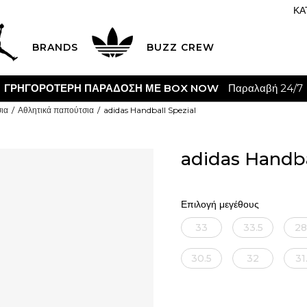
ΚΑ
BRANDS
BUZZ CREW
ια
Αθλητικά παπούτσια
adidas Handball Spezial
adidas Handba
Επιλογή μεγέθους
33
33.5
28
30.5
32
31