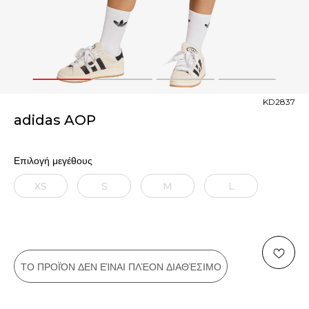
1
2
3
4
KD2837
adidas AOP
Επιλογή μεγέθους
XS
S
M
L
ΤΟ ΠΡΟΪΌΝ ΔΕΝ ΕΊΝΑΙ ΠΛΈΟΝ ΔΙΑΘΈΣΙΜΟ