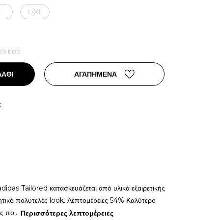
L
L/XL
,99
EUR
ΛΑΘΙ
ΑΓΑΠΗΜΕΝΑ
:
 adidas Tailored κατασκευάζεται από υλικά εξαιρετικής
ητικό πολυτελές look. Λεπτομέρειες 54% Καλύτερο
ς πο
...
Περισσότερες λεπτομέρειες