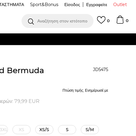
ΤΑΣΤΗΜΑΤΑ
Sport&Bonus
Είσοδος
Εγγραφείτε
Outlet
0
Αναζήτηση στον ιστότοπο
0
red Bermuda
JD5475
Πτώση τιμής; Ενημέρωσέ με
μερών:
79,99
EUR
/3XL
XS
XS/S
S
S/M