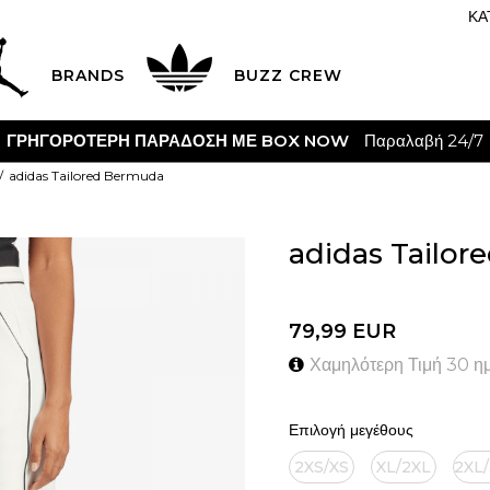
ΚΑ
BRANDS
BUZZ CREW
ΓΡΗΓΟΡΟΤΕΡΗ ΠΑΡΑΔΟΣΗ ΜΕ BOX NOW
Παραλαβή 24/7
adidas Tailored Bermuda
adidas Tailo
79,99
EUR
Χαμηλότερη Τιμή 30 η
Επιλογή μεγέθους
2XS/XS
XL/2XL
2XL