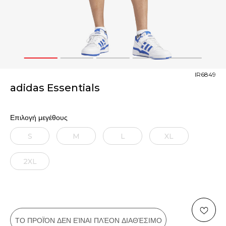
1
2
3
4
5
IR6849
adidas Essentials
Επιλογή μεγέθους
S
M
L
XL
2XL
ΤΟ ΠΡΟΪΌΝ ΔΕΝ ΕΊΝΑΙ ΠΛΈΟΝ ΔΙΑΘΈΣΙΜΟ