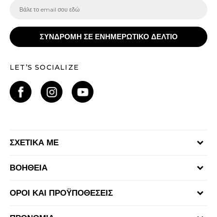
ΣΥΝΔΡΟΜΗ ΣΕ ΕΝΗΜΕΡΩΤΙΚΟ ΔΕΛΤΙΟ
LET’S SOCIALIZE
ΣΧΕΤΙΚΑ ΜΕ
Γίνε μέλος της ομάδας
ΒΟΗΘΕΙΑ
Επικοινωνία
Συχνές ερωτήσεις
Καταστήματα
ΟΡΟΙ ΚΑΙ ΠΡΟΫΠΟΘΕΣΕΙΣ
Επιστροφή Χρημάτων
Όροι αγορών και χρήσης
Αποστολή & Παράδοση