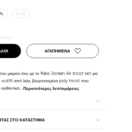
ε.
3-4ε.
,99
EUR
ΛΑΘΙ
ΑΓΑΠΗΜΕΝΑ
του μικρού σου με το Nike Jordan Air tricot set για
outfit από λείο, βουρτσισμένο poly tricot που
ι αυθεντικό
...
Περισσότερες λεπτομέρειες
ΗΤΑΣ ΣΤΟ ΚΑΤΑΣΤΗΜΑ