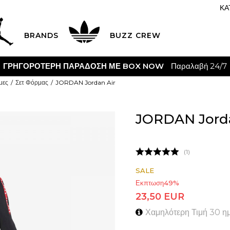
ΚΑ
BRANDS
BUZZ CREW
ΓΡΗΓΟΡΟΤΕΡΗ ΠΑΡΑΔΟΣΗ ΜΕ BOX NOW
Παραλαβή 24/7
μες
Σετ Φόρμας
JORDAN Jordan Air
JORDAN Jorda
1
SALE
Εκπτωση
49
%
23,50
EUR
Χαμηλότερη Τιμή 30 η