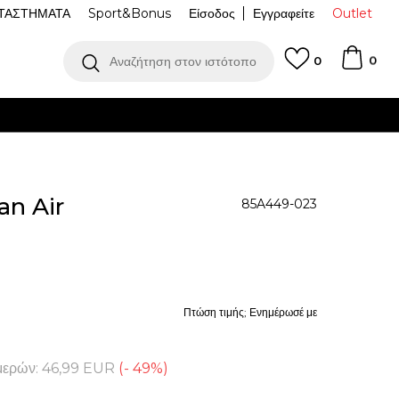
ΤΑΣΤΗΜΑΤΑ
Sport&Bonus
Είσοδος
Εγγραφείτε
Outlet
0
Αναζήτηση στον ιστότοπο
0
n Air
85A449-023
Πτώση τιμής; Ενημέρωσέ με
μερών:
46,99
EUR
(
-
49
%
)