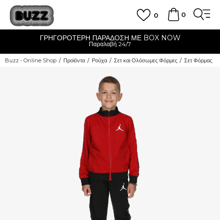
0
0
ΓΡΗΓΟΡΟΤΕΡΗ ΠΑΡΑΔΟΣΗ ΜΕ BOX NOW
Παραλαβή 24/7
Buzz - Online Shop
Προϊόντα
Ρούχα
Σετ και Ολόσωμες Φόρμες
Σετ Φόρμας