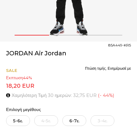
1
2
3
85A449-KR5
JORDAN Air Jordan
Πτώση τιμής; Ενημέρωσέ με
SALE
Εκπτωση
44
%
18,20
EUR
Χαμηλότερη Τιμή 30 ημερών:
32,75
EUR
(
-
44
%
)
Επιλογή μεγέθους
5-6ε.
4-5ε.
6-7ε.
3-4ε.