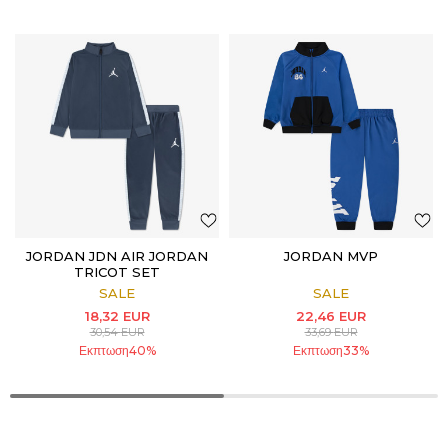
JORDAN JDN AIR JORDAN
JORDAN MVP
TRICOT SET
SALE
SALE
18,32
EUR
22,46
EUR
30,54
EUR
33,69
EUR
Εκπτωση
40
%
Εκπτωση
33
%