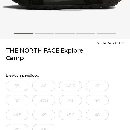
1
2
3
4
5
NF0A8A8XKX71
THE NORTH FACE Explore
Camp
Επιλογή μεγέθους
39
40
40.5
41
42
42.5
43
44
44.5
45
45.5
46
47
48