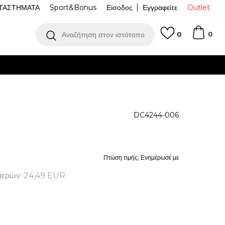
ΤΑΣΤΗΜΑΤΑ
Sport&Bonus
Είσοδος
Εγγραφείτε
Outlet
0
Αναζήτηση στον ιστότοπο
0
ΔΕΊΤΕ ΠΕΡΙΣΣΌΤΕΡΑ
e
DC4244-006
Πτώση τιμής; Ενημέρωσέ με
μερών:
24,49
EUR