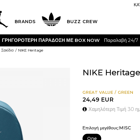
ΚΑ
BRANDS
BUZZ CREW
CLICK & COLLECT
Δωρεάν παραλαβή από κατάστημα
Σακίδιο
NIKE Heritage
NIKE Heritag
GREAT VALUE
GREEN
24,49
EUR
Χαμηλότερη Τιμή 30 η
Επιλογή μεγέθους:MISC
One