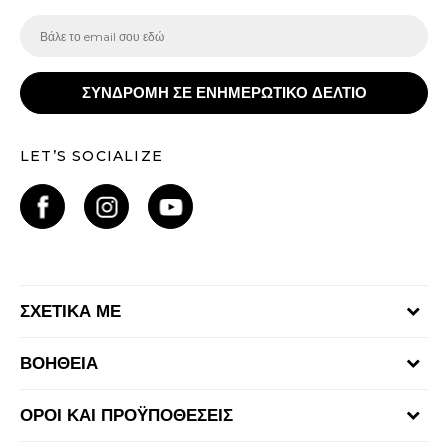
ΣΥΝΔΡΟΜΗ ΣΕ ΕΝΗΜΕΡΩΤΙΚΟ ΔΕΛΤΙΟ
LET’S SOCIALIZE
ΣΧΕΤΙΚΑ ΜΕ
Γίνε μέλος της ομάδας
ΒΟΗΘΕΙΑ
Επικοινωνία
Συχνές ερωτήσεις
Καταστήματα
ΟΡΟΙ ΚΑΙ ΠΡΟΫΠΟΘΕΣΕΙΣ
Επιστροφή Χρημάτων