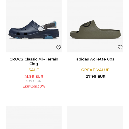
CROCS Classic All-Terrain
adidas Adilette 00s
Clog
SALE
GREAT VALUE
41,99
EUR
27,99
EUR
59,99
EUR
Εκπτωση
30
%