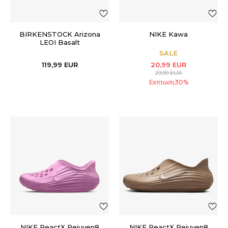
BIRKENSTOCK Arizona
NIKE Kawa
LEOI Basalt
SALE
119,99
EUR
20,99
EUR
29,99
EUR
Εκπτωση
30
%
NIKE ReactX Rejuven8
NIKE ReactX Rejuven8