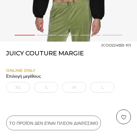
1
2
3
4
5
JCOIJ224553-101
JUICY COUTURE MARGIE
ONLINE ONLY
Επιλογή μεγέθους
XS
S
M
L
ΤΟ ΠΡΟΪΌΝ ΔΕΝ ΕΊΝΑΙ ΠΛΈΟΝ ΔΙΑΘΈΣΙΜΟ