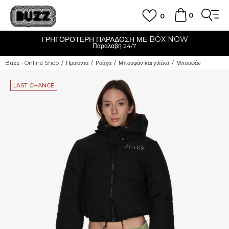
0
0
ΓΡΗΓΟΡΟΤΕΡΗ ΠΑΡΑΔΟΣΗ ΜΕ BOX NOW
Παραλαβή 24/7
Buzz - Online Shop
Προϊόντα
Ρούχα
Μπουφάν και γιλέκα
Μπουφάν
LAST CHANCE