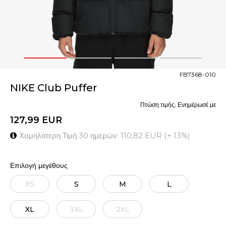
1
2
3
4
FB7368-010
NIKE Club Puffer
Πτώση τιμής; Ενημέρωσέ με
127,99
EUR
Χαμηλότερη Τιμή 30 ημερών:
110,82
EUR
(
+
13
%
)
Επιλογή μεγέθους
XS
S
M
L
XL
3XL
2XL