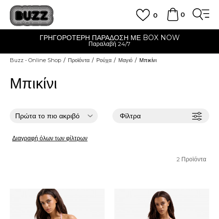
0
0
ΓΡΗΓΟΡΟΤΕΡΗ ΠΑΡΑΔΟΣΗ ΜΕ BOX NOW
Παραλαβή 24/7
Buzz - Online Shop
Προϊόντα
Ρούχα
Μαγιό
Μπικίνι
Μπικίνι
Φίλτρα
Διαγραφή όλων των φίλτρων
2
Προϊόντα