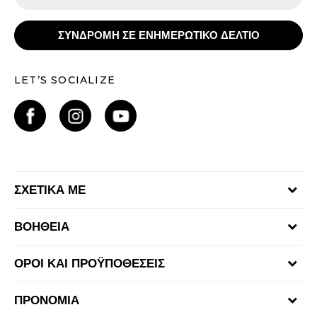
ΣΥΝΔΡΟΜΗ ΣΕ ΕΝΗΜΕΡΩΤΙΚΟ ΔΕΛΤΙΟ
LET’S SOCIALIZE
ΣΧΕΤΙΚΑ ΜΕ
Γίνε μέλος της ομάδας
ΒΟΗΘΕΙΑ
Επικοινωνία
Συχνές ερωτήσεις
Καταστήματα
ΟΡΟΙ ΚΑΙ ΠΡΟΫΠΟΘΕΣΕΙΣ
Επιστροφή Χρημάτων
Όροι αγορών και χρήσης
Αποστολή & Παράδοση
ΠΡΟΝΟΜΙΑ
Πολιτική Προσωπικών Δεδομένων Ιστοτόπου
Παρακολούθηση της παραγγελίας