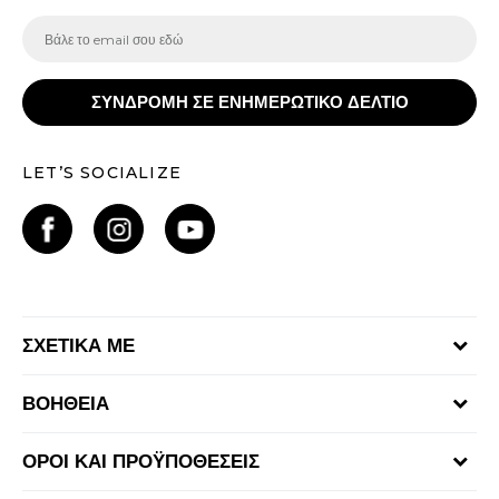
ΣΥΝΔΡΟΜΗ ΣΕ ΕΝΗΜΕΡΩΤΙΚΟ ΔΕΛΤΙΟ
LET’S SOCIALIZE
ΣΧΕΤΙΚΑ ΜΕ
Γίνε μέλος της ομάδας
ΒΟΗΘΕΙΑ
Επικοινωνία
Συχνές ερωτήσεις
Καταστήματα
ΟΡΟΙ ΚΑΙ ΠΡΟΫΠΟΘΕΣΕΙΣ
Επιστροφή Χρημάτων