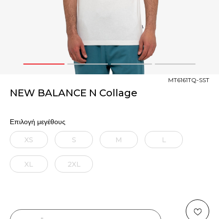
1
2
3
4
MT6161TQ-SST
NEW BALANCE N Collage
Επιλογή μεγέθους
XS
S
M
L
XL
2XL