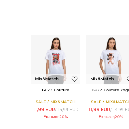
Mix&Match
Mix&Match
BUZZ Couture
BUZZ Couture Yog
SALE
MIX&MATCH
SALE
MIX&MATC
11,99
EUR
11,99
EUR
14,99
EUR
14,99
E
Εκπτωση
20
%
Εκπτωση
20
%