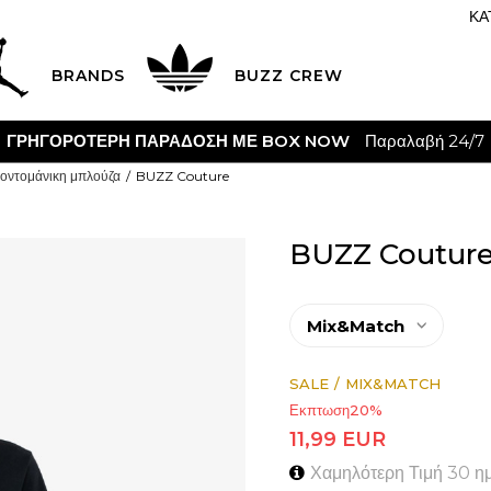
ΚΑ
BRANDS
BUZZ CREW
CLICK & COL
οντομάνικη μπλούζα
BUZZ Couture
BUZZ Coutur
Mix&Match
Mix & Match απο
SALE
MIX&MATCH
Εκπτωση
20
%
11,99
EUR
Χαμηλότερη Τιμή 30 η