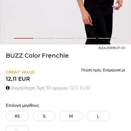
1
2
3
4
5
BZA251F807-01
BUZZ Color Frenchie
Πτώση τιμής; Ενημέρωσέ με
GREAT VALUE
12,11
EUR
Χαμηλότερη Τιμή 30 ημερών:
12,11
EUR
Επιλογή μεγέθους
XS
S
M
L
XL