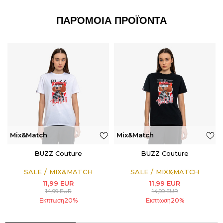
ΠΑΡΌΜΟΙΑ ΠΡΟΪΌΝΤΑ
Mix&Match
Mix&Match
BUZZ Couture
BUZZ Couture
SALE
MIX&MATCH
SALE
MIX&MATCH
11,99
EUR
11,99
EUR
14,99
EUR
14,99
EUR
Εκπτωση
20
%
Εκπτωση
20
%