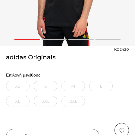
1
2
3
4
KD2420
adidas Originals
Επιλογή μεγέθους
XS
S
M
L
XL
3XL
2XL