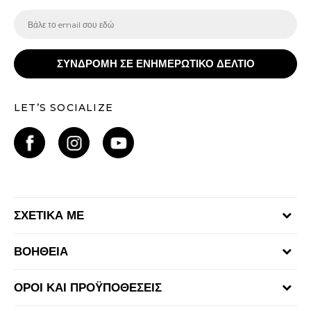
ΣΥΝΔΡΟΜΗ ΣΕ ΕΝΗΜΕΡΩΤΙΚΟ ΔΕΛΤΙΟ
LET’S SOCIALIZE
ΣΧΕΤΙΚΑ ΜΕ
Γίνε μέλος της ομάδας
ΒΟΗΘΕΙΑ
Επικοινωνία
Συχνές ερωτήσεις
Καταστήματα
ΟΡΟΙ ΚΑΙ ΠΡΟΫΠΟΘΕΣΕΙΣ
Επιστροφή Χρημάτων