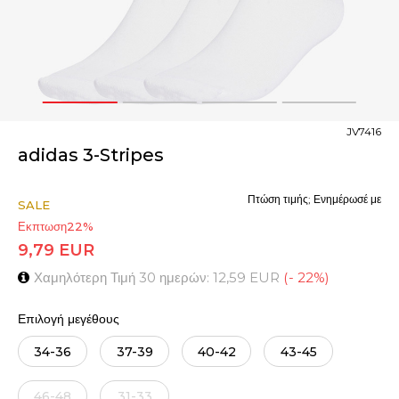
1
2
3
4
JV7416
adidas 3-Stripes
Πτώση τιμής; Ενημέρωσέ με
SALE
Εκπτωση
22
%
9,79
EUR
Χαμηλότερη Τιμή 30 ημερών:
12,59
EUR
(
-
22
%
)
Επιλογή μεγέθους
34-36
37-39
40-42
43-45
46-48
31-33