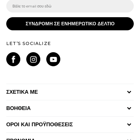
ΣΥΝΔΡΟΜΗ ΣΕ ΕΝΗΜΕΡΩΤΙΚΟ ΔΕΛΤΙΟ
LET’S SOCIALIZE
ΣΧΕΤΙΚΑ ΜΕ
Γίνε μέλος της ομάδας
ΒΟΗΘΕΙΑ
Επικοινωνία
Συχνές ερωτήσεις
Καταστήματα
ΟΡΟΙ ΚΑΙ ΠΡΟΫΠΟΘΕΣΕΙΣ
Επιστροφή Χρημάτων
Όροι αγορών και χρήσης
Αποστολή & Παράδοση