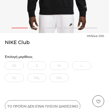
1
2
3
4
5
HV1244-010
NIKE Club
Επιλογή μεγέθους
XS
S
M
L
XL
3XL
2XL
ΤΟ ΠΡΟΪΌΝ ΔΕΝ ΕΊΝΑΙ ΠΛΈΟΝ ΔΙΑΘΈΣΙΜΟ