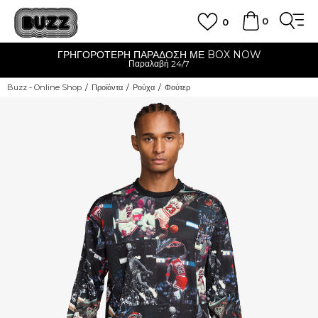
0
0
ΓΡΗΓΟΡΟΤΕΡΗ ΠΑΡΑΔΟΣΗ ΜΕ BOX NOW
Παραλαβή 24/7
Buzz - Online Shop
Προϊόντα
Ρούχα
Φούτερ