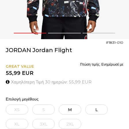
1
2
3
IF1831-010
JORDAN Jordan Flight
Πτώση τιμής; Ενημέρωσέ με
GREAT VALUE
55,99
EUR
Χαμηλότερη Τιμή 30 ημερών:
55,99
EUR
Επιλογή μεγέθους
XS
S
M
L
XL
3XL
2XL