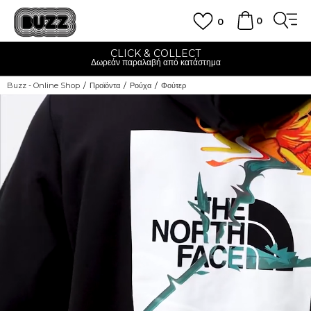
0
0
CLICK & COLLECT
Δωρεάν παραλαβή από κατάστημα
Buzz - Online Shop
Προϊόντα
Ρούχα
Φούτερ