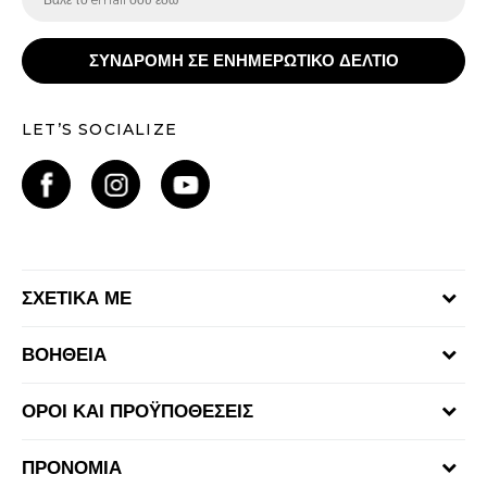
ΣΥΝΔΡΟΜΗ ΣΕ ΕΝΗΜΕΡΩΤΙΚΟ ΔΕΛΤΙΟ
LET’S SOCIALIZE
ΣΧΕΤΙΚΑ ΜΕ
Γίνε μέλος της ομάδας
ΒΟΗΘΕΙΑ
Επικοινωνία
Συχνές ερωτήσεις
Καταστήματα
ΟΡΟΙ ΚΑΙ ΠΡΟΫΠΟΘΕΣΕΙΣ
Επιστροφή Χρημάτων
Όροι αγορών και χρήσης
Αποστολή & Παράδοση
ΠΡΟΝΟΜΙΑ
Πολιτική Προσωπικών Δεδομένων Ιστοτόπου