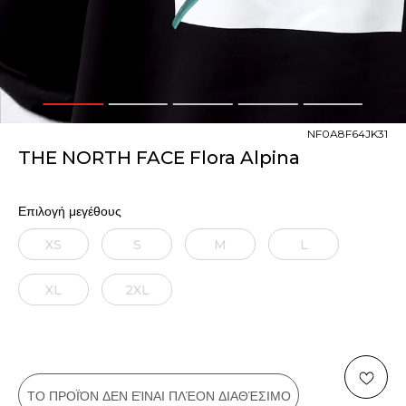
1
2
3
4
5
NF0A8F64JK31
THE NORTH FACE Flora Alpina
Επιλογή μεγέθους
XS
S
M
L
XL
2XL
ΤΟ ΠΡΟΪΌΝ ΔΕΝ ΕΊΝΑΙ ΠΛΈΟΝ ΔΙΑΘΈΣΙΜΟ