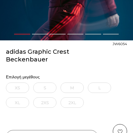
1
2
3
4
5
6
JW6054
adidas Graphic Crest
Beckenbauer
Επιλογή μεγέθους
XS
S
M
L
XL
2XS
2XL