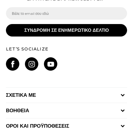
ΣΥΝΔΡΟΜΗ ΣΕ ΕΝΗΜΕΡΩΤΙΚΟ ΔΕΛΤΙΟ
LET’S SOCIALIZE
ΣΧΕΤΙΚΑ ΜΕ
Γίνε μέλος της ομάδας
ΒΟΗΘΕΙΑ
Επικοινωνία
Συχνές ερωτήσεις
Καταστήματα
ΟΡΟΙ ΚΑΙ ΠΡΟΫΠΟΘΕΣΕΙΣ
Επιστροφή Χρημάτων