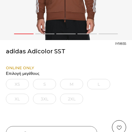
1
2
3
4
5
IY9855
adidas Adicolor SST
ONLINE ONLY
Επιλογή μεγέθους
XS
S
M
L
XL
3XL
2XL