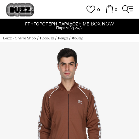
0
0
ΓΡΗΓΟΡΟΤΕΡΗ ΠΑΡΑΔΟΣΗ ΜΕ BOX NOW
Παραλαβή 24/7
Buzz - Online Shop
Προϊόντα
Ρούχα
Φούτερ