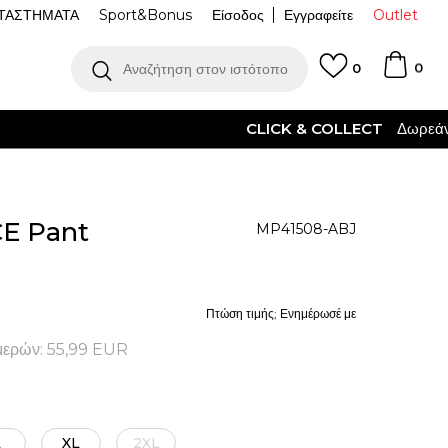
ΤΑΣΤΗΜΑΤΑ
Sport&Bonus
Είσοδος
Εγγραφείτε
Outlet
0
Αναζήτηση στον ιστότοπο
0
ΌΤΕΡΑ
E Pant
MP41508-ABJ
Πτώση τιμής; Ενημέρωσέ με
μερών:
55,99
EUR
L
XL
2XL