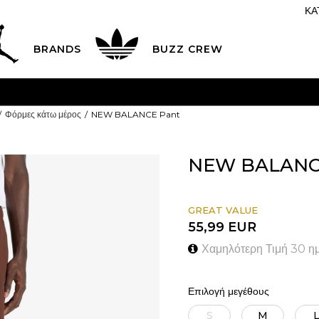
ΚΑ
BRANDS
BUZZ CREW
K & COLLECT
Δωρεάν παραλαβή από κατάστημα
ΔΕΊΤΕ ΠΕΡΙΣΣ
Φόρμες κάτω μέρος
NEW BALANCE Pant
NEW BALANC
GREAT VALUE
55,99
EUR
Χαμηλότερη Τιμή 30 η
Επιλογή μεγέθους
S
M