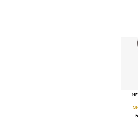
NE
G
5