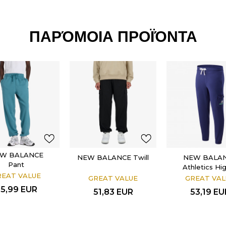
ΠΑΡΌΜΟΙΑ ΠΡΟΪΌΝΤΑ
W BALANCE
NEW BALANCE Twill
NEW BALA
Pant
Athletics Hi
REAT VALUE
Learning W
GREAT VALUE
GREAT VAL
5,99
EUR
51,83
EUR
53,19
EU