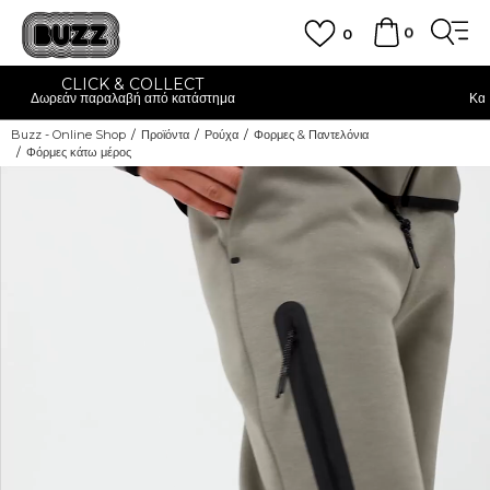
0
0
 COLLECT
ΚΑΝΕ Ε
ή από κατάστημα
Και κέρδισε-10% με την 
Buzz - Online Shop
Προϊόντα
Ρούχα
Φορμες & Παντελόνια
Φόρμες κάτω μέρος