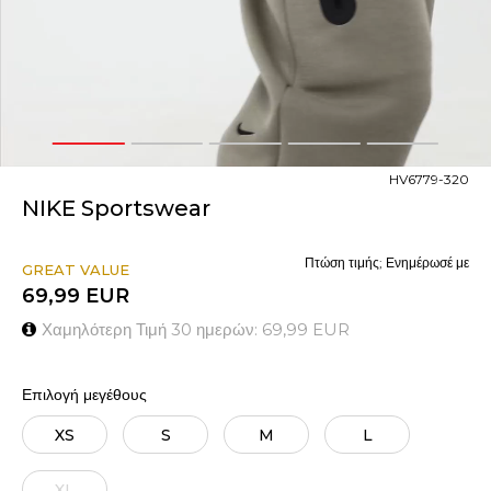
1
2
3
4
5
HV6779-320
NIKE Sportswear
Πτώση τιμής; Ενημέρωσέ με
GREAT VALUE
69,99
EUR
Χαμηλότερη Τιμή 30 ημερών:
69,99
EUR
Επιλογή μεγέθους
XS
S
M
L
XL