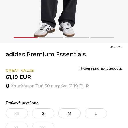
1
2
3
4
JC9576
adidas Premium Essentials
Πτώση τιμής; Ενημέρωσέ με
GREAT VALUE
61,19
EUR
Χαμηλότερη Τιμή 30 ημερών:
61,19
EUR
Επιλογή μεγέθους
XS
S
M
L
XL
2XL